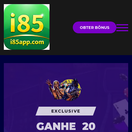
OBTER BÔNUS
EXCLUSIVE
GANHE
20