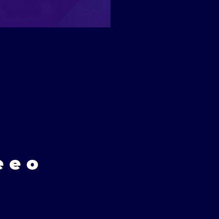
e e o