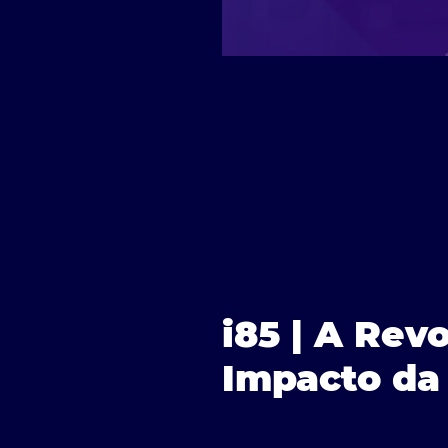
i85 | A Rev
Impacto da 