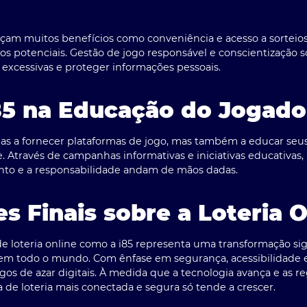
eçam muitos benefícios como conveniência e acesso a sorteios
os potenciais. Gestão de jogo responsável e conscientização 
s excessivas e proteger informações pessoais.
85 na Educação do Jogado
s a fornecer plataformas de jogo, mas também a educar seus
. Através de campanhas informativas e iniciativas educativas
to e a responsabilidade andam de mãos dadas.
s Finais sobre a Loteria O
e loteria online como a i85 representa uma transformação sig
 em todo o mundo. Com ênfase em segurança, acessibilidade e
ogos de azar digitais. À medida que a tecnologia avança e as 
 de loteria mais conectada e segura só tende a crescer.