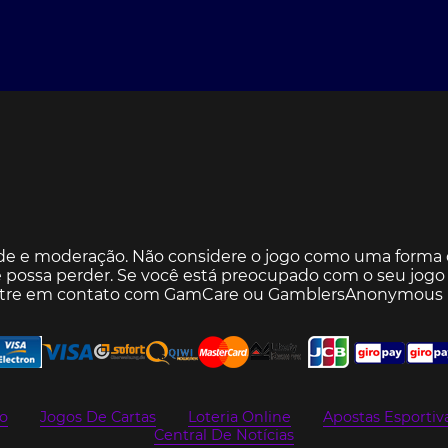
de e moderação. Não considere o jogo como uma forma d
possa perder. Se você está preocupado com o seu jogo 
ntre em contato com
GamCare
ou
GamblersAnonymous
no
Jogos De Cartas
Loteria Online
Apostas Esportiv
Central De Notícias