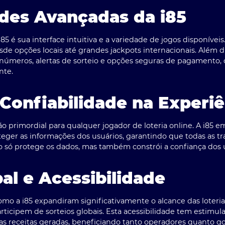
des Avançadas da i85
i85 é sua interface intuitiva e a variedade de jogos disponíve
desde opções locais até grandes jackpots internacionais. Além di
números, alertas de sorteio e opções seguras de pagamento,
nte.
Confiabilidade na Experiê
 primordial para qualquer jogador de loteria online. A i85 
teger as informações dos usuários, garantindo que todas as t
o só protege os dados, mas também constrói a confiança dos u
al e Acessibilidade
como a i85 expandiram significativamente o alcance das loteri
rticipem de sorteios globais. Esta acessibilidade tem estim
 nas receitas geradas, beneficiando tanto operadores quanto