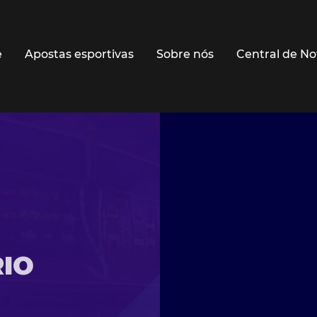
e
Apostas esportivas
Sobre nós
Central de No
RIO