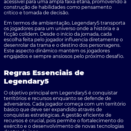
acessível para uma ampla faixa etária, promovendo a
construção de habilidades como pensamento
crítico e tomada de decisão.
Em termos de ambientação, Legendary5 transporta
os jogadores para um universo onde a história e a
ficção colidem. Desde o início da jornada, cada
escolha feita pelo jogador influencia diretamente o
desenrolar da trama e o destino dos personagens.
Este aspecto dinâmico mantém os jogadores
engajados e sempre ansiosos pelo próximo desafio.
Regras Essenciais de
Legendary5
O objetivo principal em Legendary5 é conquistar
territórios e recursos enquanto se defende de
adversários. Cada jogador começa com um território
básico que deve ser expandido através de
conquistas estratégicas. A gestão eficiente de
recursos é crucial, pois permite o fortalecimento do
exército e o desenvolvimento de novas tecnologias