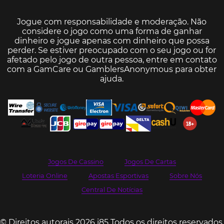
Jogue com responsabilidade e moderação. Não
considere o jogo como uma forma de ganhar
dinheiro e jogue apenas com dinheiro que possa
perder. Se estiver preocupado com o seu jogo ou for
afetado pelo jogo de outra pessoa, entre em contato
com a
GamCare
ou
GamblersAnonymous
para obter
ajuda.
Jogos De Cassino
Jogos De Cartas
Loteria Online
Apostas Esportivas
Sobre Nós
Central De Notícias
© Direitos autorais 2026 i85 Todos os direitos reservados.