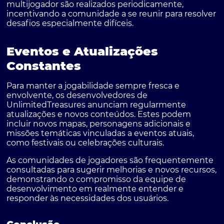
multijogador são realizados periodicamente,
incentivando a comunidade a se reunir para resolver
desafios especialmente difíceis.
Eventos e Atualizações
Constantes
Para manter a jogabilidade sempre fresca e
envolvente, os desenvolvedores de
UnlimitedTreasures anunciam regularmente
atualizações e novos conteúdos. Estes podem
incluir novos mapas, personagens adicionais e
missões temáticas vinculadas a eventos atuais,
como festivais ou celebrações culturais.
As comunidades de jogadores são frequentemente
consultadas para sugerir melhorias e novos recursos,
demonstrando o compromisso da equipe de
desenvolvimento em realmente entender e
responder às necessidades dos usuários.