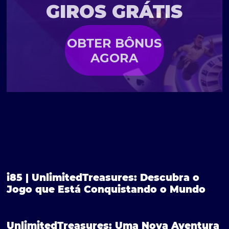
GIROS GRÁTIS
OBTER BÔNUS
AGORA
i85 | UnlimitedTreasures: Descubra o
Jogo que Está Conquistando o Mundo
UnlimitedTreasures: Uma Nova Aventura