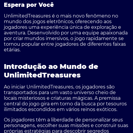
Espera por Você
UnlimitedTreasures é o mais novo fenômeno no
mundo dos jogos eletrônicos, oferecendo aos
jogadores uma experiência única de exploração e
aventura. Desenvolvido por uma equipe apaixonada
por criar mundos imersivos, o jogo rapidamente se
tornou popular entre jogadores de diferentes faixas
etárias.
Introdução ao Mundo de
UnlimitedTreasures
Ao iniciar UnlimitedTreasures, os jogadores são
transportados para um vasto universo cheio de
locais misteriosos e criaturas mágicas. A premissa
central do jogo gira em torno da busca por tesouros
ilimitados escondidos em vários reinos exóticos.
Os jogadores têm a liberdade de personalizar seus
personagens, escolher suas missões e construir suas
próprias estratégias para descobrir segredos